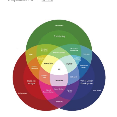
10 septembre 2016
Jacinthe
that
people
love!