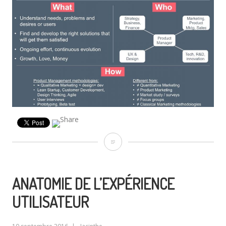
Product
Management
:
ANATOMIE DE L’EXPÉRIENCE
Build
UTILISATEUR
products