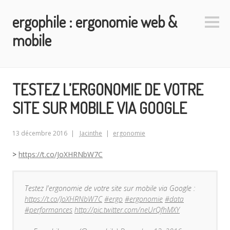
Aller
ergophile : ergonomie web &
au
Colo
contenu
latéra
mobile
principal
TESTEZ L’ERGONOMIE DE VOTRE
SITE SUR MOBILE VIA GOOGLE
13 décembre 2016
Jacinthe
ergonomie
>
https://t.co/JoXHRNbW7C
Testez l'ergonomie de votre site sur mobile via Google :
https://t.co/JoXHRNbW7C
#ergo
#ergonomie
#data
#performances
http://pic.twitter.com/neUrQfhMXY