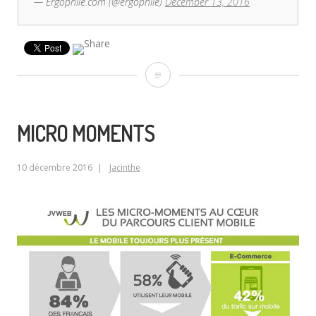
— Ergophile.com (@ergophile)
December 13, 2016
Testez
l’ergonomie
de
MICRO MOMENTS
votre
10 décembre 2016
Jacinthe
site
sur
mobile
via
Google