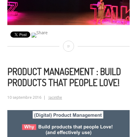
Fubiz
Talks,
le
PRODUCT MANAGEMENT : BUILD
RDV
PRODUCTS THAT PEOPLE LOVE!
de
10 septembre 2016
Jacinthe
la
créativité