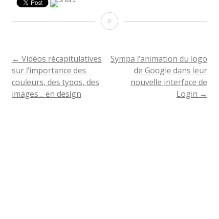
Message
sympa
de
←
Vidéos récapitulatives
Sympa l’animation du logo
NAVIGATION
sur l’importance des
de Google dans leur
AirBnb
couleurs, des typos, des
nouvelle interface de
DE
pour
images… en design
Login
→
les
L'ARTICLE
utilisateurs