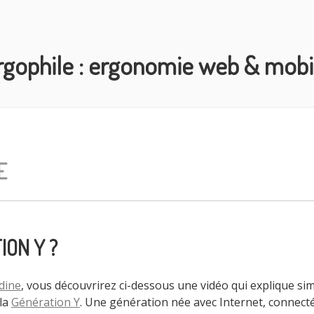
rgophile : ergonomie web & mobi
E
ION Y ?
dine
, vous découvrirez ci-dessous une vidéo qui explique si
 la
Génération Y
. Une génération née avec Internet, connect