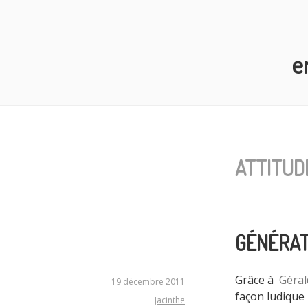
Aller
au
contenu
e
principal
ATTITUD
GÉNÉRAT
Grâce à
Géral
19 décembre 2011
façon ludique
Jacinthe