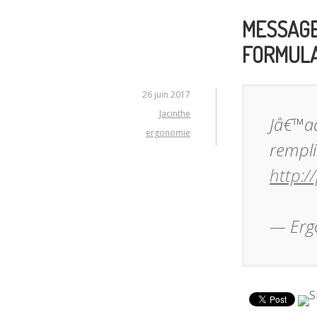
MESSAGE
FORMULAI
26 juin 2017
Jacinthe
Jâ€™a
ergonomie
rempl
http:
— Erg