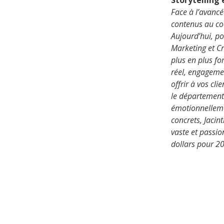
Storytelling 
Face à l’avancé
contenus au coe
Aujourd’hui, po
Marketing et C
plus en plus fo
réel, engageme
offrir à vos c
le département
émotionnelleme
concrets, Jacin
vaste et passi
dollars pour 2