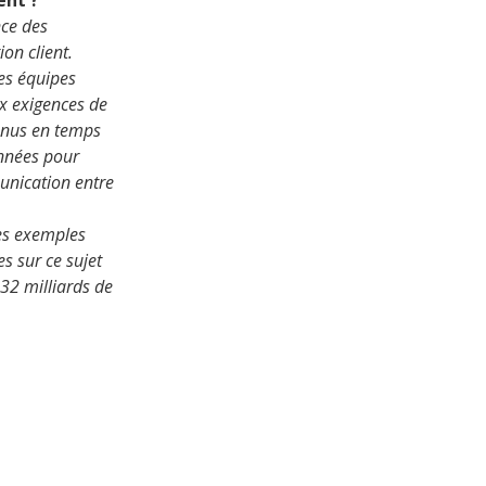
ent ?
nce des
on client.
Les équipes
x exigences de
tenus en temps
onnées pour
unication entre
es exemples
s sur ce sujet
32 milliards de