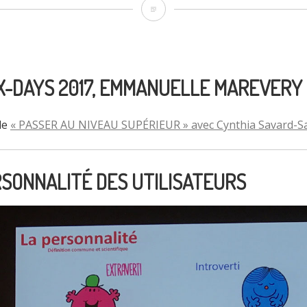
Message
d’avertissement
avant
de
X-DAYS 2017, EMMANUELLE MAREVERY
remplir
cle
« PASSER AU NIVEAU SUPÉRIEUR » avec Cynthia Savard-Sa
un
Formulaire
ERSONNALITÉ DES UTILISATEURS
:
(