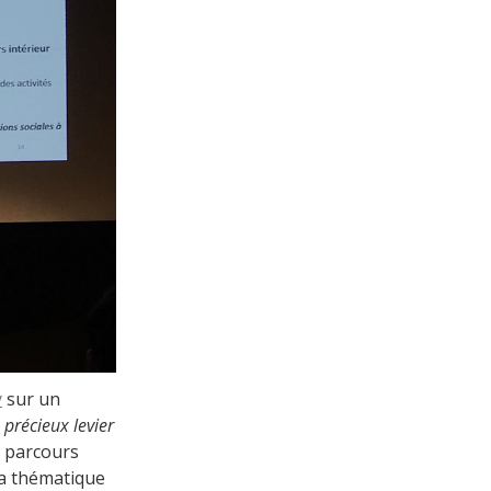
y
sur un
 précieux levier
 parcours
la thématique