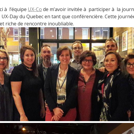
i à l’équipe
UX-Co
de m’avoir invitée à participer à la jour
e UX-Day du Quebec en tant que conférencière. Cette journée
et riche de rencontre inoubliable.