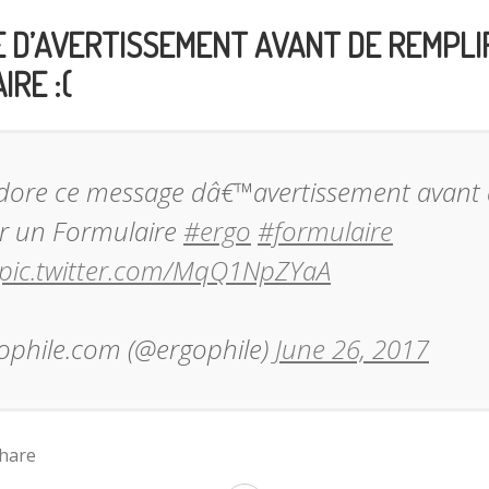
2017
 D’AVERTISSEMENT AVANT DE REMPLI
:
RE :(
la
transformation
dore ce message dâ€™avertissement avant
numérique
par
ir un Formulaire
#ergo
#formulaire
l’expérience
//pic.twitter.com/MqQ1NpZYaA
utilisateur
ophile.com (@ergophile)
June 26, 2017