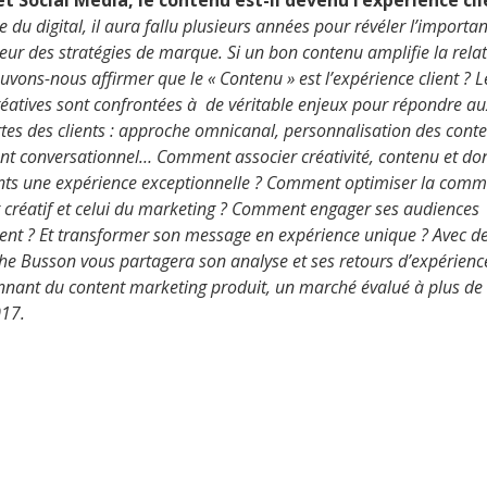
et Social Média, le contenu est-il devenu l’expérience cli
e du digital, il aura fallu plusieurs années pour révéler l’importa
ur des stratégies de marque. Si un bon contenu amplifie la relati
uvons-nous affirmer que le « Contenu » est l’expérience client ? 
réatives sont confrontées à de véritable enjeux pour répondre au
rtes des clients : approche omnicanal, personnalisation des con
nt conversationnel… Comment associer créativité, contenu et d
lients une expérience exceptionnelle ? Comment optimiser la comm
 créatif et celui du marketing ? Comment engager ses audiences
nt ? Et transformer son message en expérience unique ? Avec d
the Busson vous partagera son analyse et ses retours d’expérience
onnant du content marketing produit, un marché évalué à plus de 
017.