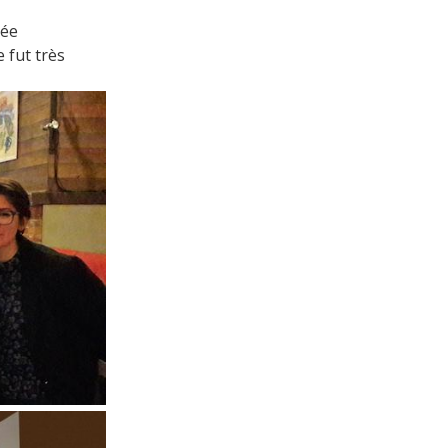
née
 fut très