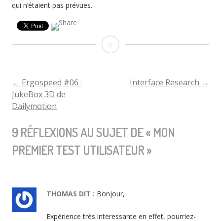
qui n’étaient pas prévues.
Mon
premier
test
←
Ergospeed #06 :
Interface Research
→
NAVIGATION
JukeBox 3D de
utilisateur
Dailymotion
DE
9 RÉFLEXIONS AU SUJET DE «
MON
L'ARTICLE
PREMIER TEST UTILISATEUR
»
THOMAS
DIT :
Bonjour,
Expérience très interessante en effet, pourriez-