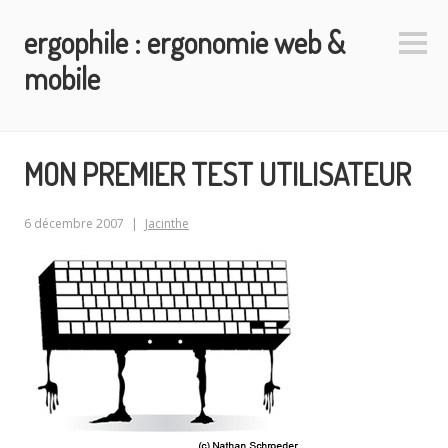
Aller
ergophile : ergonomie web &
au
Colo
contenu
latéra
mobile
principal
MON PREMIER TEST UTILISATEUR
6 décembre 2007
Jacinthe