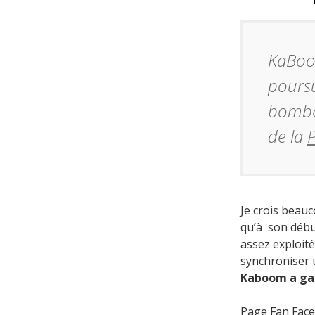
KaBoom
poursu
bombe 
de la
Je crois beau
qu’à son débu
assez exploit
synchroniser 
Kaboom a gag
Page Fan Fac