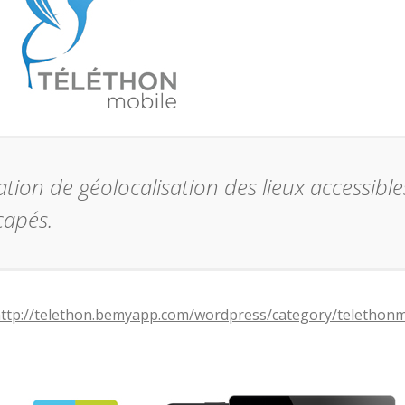
ation de géolocalisation des lieux accessibl
capés.
ttp://telethon.bemyapp.com/wordpress/category/telethonm