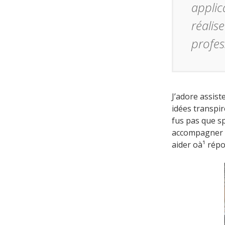
applic
réalis
profes
J’adore assist
idées transpire
fus pas que sp
accompagner u
aider oà¹ rép