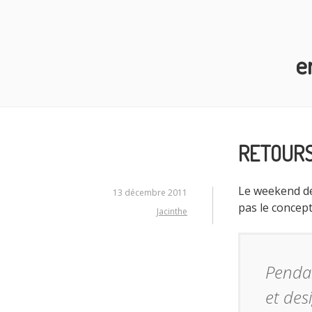
Aller
au
contenu
e
principal
RETOURS
Le weekend de
13 décembre 2011
pas le concept
Jacinthe
Pendan
et des