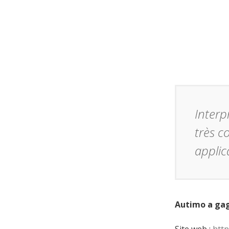
Interp
très c
applic
Autimo a gagn
Site web :
http