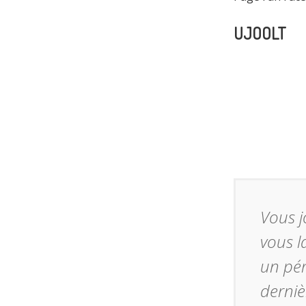
UJOOLT
Vous j
vous l
un pér
derniè