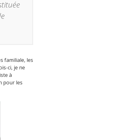
tituée
de
 familiale, les
is-ci, je ne
iste à
h pour les