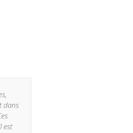
es,
t dans
Ces
l est