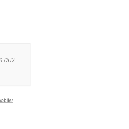
es aux
obile/