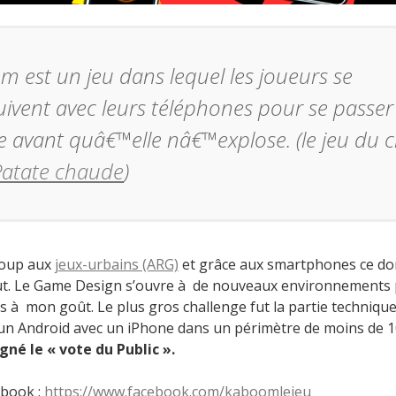
 est un jeu dans lequel les joueurs se
ivent avec leurs téléphones pour se passe
avant quâ€™elle nâ€™explose. (le jeu du 
Patate chaude
)
coup aux
jeux-urbains (ARG)
et grâce aux smartphones ce do
t. Le Game Design s’ouvre à de nouveaux environnements 
és à mon goût. Le plus gros challenge fut la partie techniq
un Android avec un iPhone dans un périmètre de moins de 1
né le « vote du Public ».
ebook :
https://www.facebook.com/kaboomlejeu