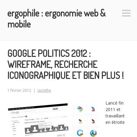
Aller
ergophile : ergonomie web &
au
Colo
contenu
latéra
mobile
principal
GOOGLE POLITICS 2012 :
WIREFRAME, RECHERCHE
ICONOGRAPHIQUE ET BIEN PLUS !
1 février 2012
Jacinthe
Lancé fin
2011 et
travaillant
en étroite