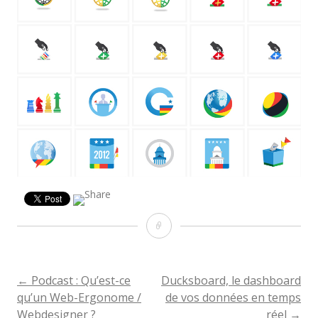
Lien
←
Podcast : Qu’est-ce
Ducksboard, le dashboard
NAVIGATION
qu’un Web-Ergonome /
de vos données en temps
Webdesigner ?
réel
→