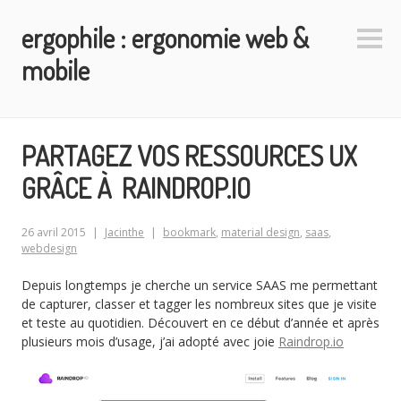
Aller
ergophile : ergonomie web &
au
Colo
contenu
latéra
mobile
principal
PARTAGEZ VOS RESSOURCES UX
GRÂCE À RAINDROP.IO
26 avril 2015
Jacinthe
bookmark
,
material design
,
saas
,
webdesign
Depuis longtemps je cherche un service SAAS me permettant
de capturer, classer et tagger les nombreux sites que je visite
et teste au quotidien. Découvert en ce début d’année et après
plusieurs mois d’usage, j’ai adopté avec joie
Raindrop.io