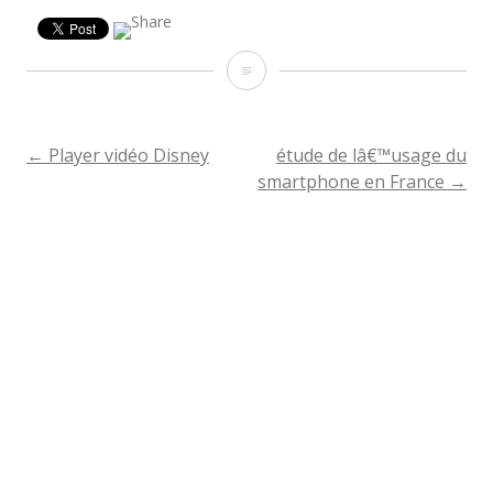
Une
progressbar
contextualisée
←
Player vidéo Disney
étude de lâ€™usage du
NAVIGATION
smartphone en France
→
DE
L'ARTICLE