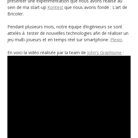
présenter une expérimentation que nous avons réalisé au
sein de ma start-up
Kontest
que nous avons fondé : L’art de
Bricoler.
Pendant plusieurs mois, notre équipe d’ingénieurs se sont
attelés à tester de nouvelles technologies afin de réaliser un
jeu multi-joueurs et en temps réel sur smartphone:
Plexio
.
En voici la vidéo réalisée par la team de
John’s Graphisme
: