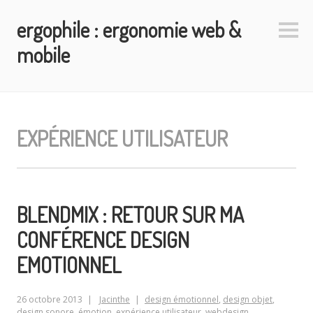
Aller
ergophile : ergonomie web &
au
Colo
contenu
latéra
mobile
principal
EXPÉRIENCE UTILISATEUR
BLENDMIX : RETOUR SUR MA
CONFÉRENCE DESIGN
EMOTIONNEL
26 octobre 2013
Jacinthe
design émotionnel
,
design objet
,
design sonore
,
émotion
,
expérience utilisateur
,
webdesign