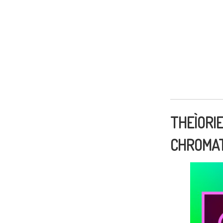
THEÌORI
CHROMA