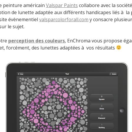
de peinture américain
Valspar Paints
collabore avec la sociét
tion de lunette adaptée aux différents handicapes liés à la
 site évènementiel
valsparcolorforall.com
y consacre plusieur
r le sujet.
otre
perception des couleurs
, EnChroma vous propose éga
et, forcément, des lunettes adaptées à vos résultats