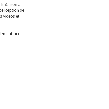
é
EnChroma
 perception de
s vidéos et
lement une