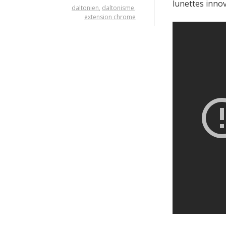
lunettes innov
daltonien
,
daltonisme
,
extension chrome