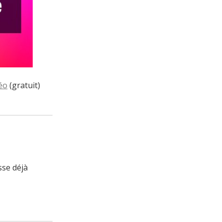
éo
(gratuit)
usse déjà