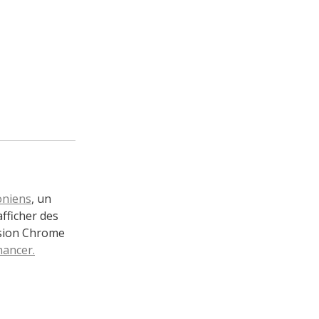
oniens
, un
fficher des
nsion Chrome
hancer.