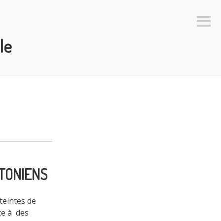
Colo
latéra
le
TONIENS
teintes de
ce à des