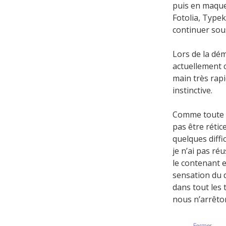
puis en maque
Fotolia, Typek
continuer sou
Lors de la dé
actuellement c
main très rapi
instinctive.
Comme toute pr
pas être rétic
quelques diffi
je n’ai pas ré
le contenant e
sensation du d
dans tout les 
nous n’arrêton