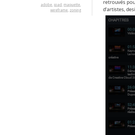
retrouvés pou
adobe
,
ipad
,
maquette
,
d’artistes, de
wireframe
,
zoning