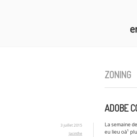
Aller
au
contenu
e
principal
ZONING
ADOBE C
La semaine de
3 juillet 2015
eu lieu oà¹ p
Jacinthe