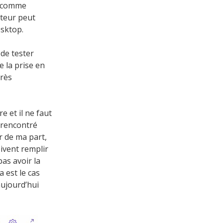
s comme
ateur peut
esktop.
 de tester
e la prise en
très
e et il ne faut
i rencontré
r de ma part,
oivent remplir
as avoir la
 est le cas
aujourd’hui