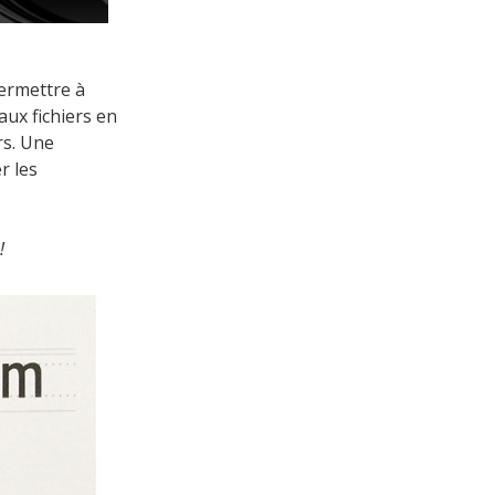
permettre à
ux fichiers en
rs. Une
r les
!