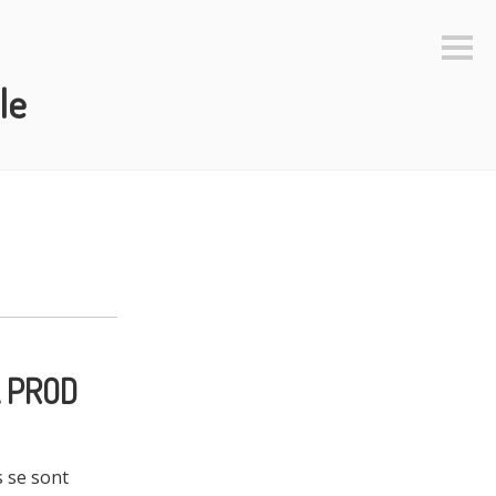
Colo
latéra
le
A PROD
s se sont