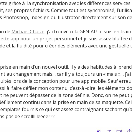
tte grâce à la synchronisation avec les différences service
it, ses propres fichiers. Comme tout est synchronisé, l’utilis
s Photoshop, Indesign ou Illustrator directement sur son d
mo de
Michael Chaize
, j’ai trouvé cela GENIAL! Je suis en train
ette app pour un projet personnel et je suis assez bluffée d
de et la fluidité pour créer des éléments avec une gestuelle 
ise en main d’un nouvel outil, il y a des habitudes à prendr
ent au changement mais… car il y a toujours un « mais »… j’a
cultés lors de la conception pour une app mobile. Sauf erreu
ussi à faire défiler mon contenu, c’est-à -dire, les éléments d
t ne peuvent dépasser de la zone définie. Donc, on ne peut p
éfilement continu dans la prise en main de sa maquette. Cela
templates fournis ce qui est assez contraignant sachant qu’
s pas de scrolllllleeeerrr.