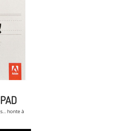
IPAD
pas… honte à