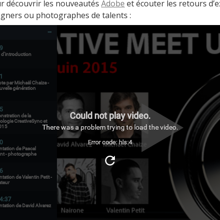
r découvrir les nouveautés
Adobe
et écouter les retours d’
signers ou photographes de talents :