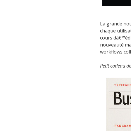
La grande nou
chaque utilis
cours dâ€™édi
nouveauté maj
workflows coll
Petit cadeau d