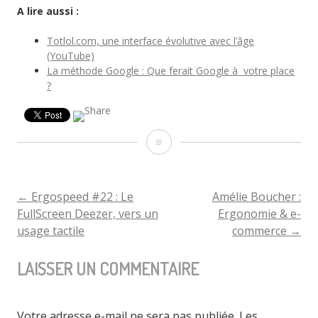
A lire aussi :
Totlol.com, une interface évolutive avec l’âge
(YouTube)
La méthode Google : Que ferait Google à votre place
?
Ergospeed
#23:
Google,
←
Ergospeed #22 : Le
Amélie Boucher :
NAVIGATION
FullScreen Deezer, vers un
Ergonomie & e-
nouvelle
usage tactile
commerce
→
DE
interface
LAISSER UN COMMENTAIRE
L'ARTICLE
Votre adresse e-mail ne sera pas publiée.
Les