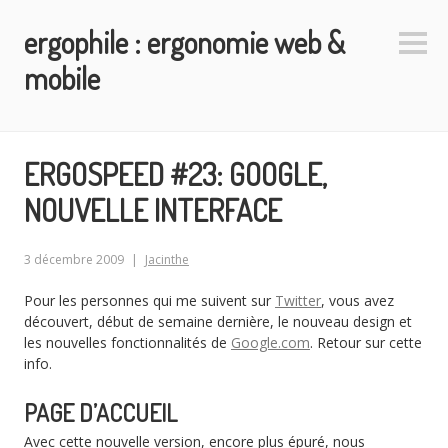
Aller
ergophile : ergonomie web &
au
Colo
contenu
latéra
mobile
principal
ERGOSPEED #23: GOOGLE,
NOUVELLE INTERFACE
3 décembre 2009
Jacinthe
Pour les personnes qui me suivent sur
Twitter
, vous avez
découvert, début de semaine dernière, le nouveau design et
les nouvelles fonctionnalités de
Google.com
. Retour sur cette
info.
PAGE D’ACCUEIL
Avec cette nouvelle version, encore plus épuré, nous