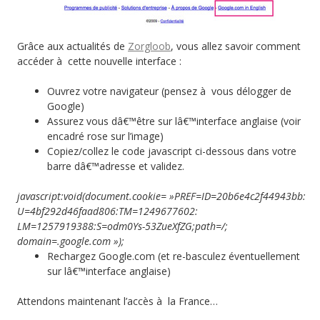
Grâce aux actualités de
Zorgloob
, vous allez savoir comment
accéder à cette nouvelle interface :
Ouvrez votre navigateur (pensez à vous délogger de
Google)
Assurez vous dâ€™être sur lâ€™interface anglaise (voir
encadré rose sur l’image)
Copiez/collez le code javascript ci-dessous dans votre
barre dâ€™adresse et validez.
javascript:void(document.cookie= »PREF=ID=20b6e4c2f44943bb:
U=4bf292d46faad806:TM=1249677602:
LM=1257919388:S=odm0Ys-53ZueXfZG;path=/;
domain=.google.com »);
Rechargez Google.com (et re-basculez éventuellement
sur lâ€™interface anglaise)
Attendons maintenant l’accès à la France…