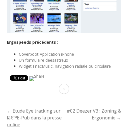
Ergospeeds précédents :
Coverboot Application iPhone
Un formulaire déesastreux
Widget FnacMusic, navigation radiale ou circulaire
Ergospeed
#21
:
←
Etude Eye tracking sur
#02 Deezer V3 : Zoning &
NAVIGATION
lâ€™E-Pub dans la presse
Ergonomie
→
Totlol.com,
online