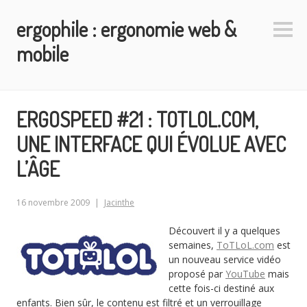
Aller
ergophile : ergonomie web &
au
Colo
contenu
latéra
mobile
principal
ERGOSPEED #21 : TOTLOL.COM,
UNE INTERFACE QUI ÉVOLUE AVEC
L’ÂGE
16 novembre 2009
Jacinthe
Découvert il y a quelques
semaines,
ToTLoL.com
est
un nouveau service vidéo
proposé par
YouTube
mais
cette fois-ci destiné aux
enfants. Bien sûr, le contenu est filtré et un verrouillage