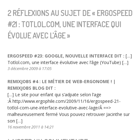
DE
une
2 RÉFLEXIONS AU SUJET DE «
interface
ERGOSPEED
L'ARTICLE
qui
#21 : TOTLOL.COM, UNE INTERFACE QUI
évolue
ÉVOLUE AVEC L’ÂGE
»
avec
l’âge
ERGOSPEED #23: GOOGLE, NOUVELLE INTERFACE
DIT :
[…]
Totlol.com, une interface évolutive avec l’âge (YouTube) […]
3 décembre 2009 à 17:05
REMIXJOBS #4 : LE MÉTIER DE WEB-ERGONOME ! |
REMIXJOBS BLOG
DIT :
[…] Le site pour enfant qui s’adpate selon l’age
:Â http://www.ergophile.com/2009/11/16/ergospeed-21-
totlol-com-une-interface-evolutive-avec-lage/Â ==>
malheureusement fermé Vous pouvez retrouver Jacinthe sur
son […]
16 novembre 2011 à 14:21