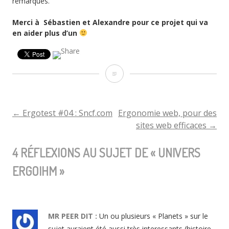
remarques.
Merci à Sébastien et Alexandre pour ce projet qui va
en aider plus d’un
Univers
ErgoIHM
←
Ergotest #04 : Sncf.com
Ergonomie web, pour des
NAVIGATION
sites web efficaces
→
DE
4 RÉFLEXIONS AU SUJET DE «
UNIVERS
ERGOIHM
»
L'ARTICLE
MR PEER
DIT :
Un ou plusieurs « Planets » sur le
sujet auraient été aussi très interessants (histoire