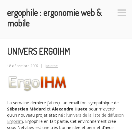
Aller
ergophile : ergonomie web &
au
Colo
contenu
latéra
mobile
principal
UNIVERS ERGOIHM
18 décembre 2007
Jacinthe
La semaine dernière j’ai reçu un email fort sympathique de
Sébastien Médard
et
Alexandre Huete
pour m’avertir
qu’un nouveau projet était né :
l’univers de la liste de diffusion
Ergoihm
. Ergophile en fait partie. Cet environnement créé
sous Netvibes est une très bonne idée et permet d’avoir