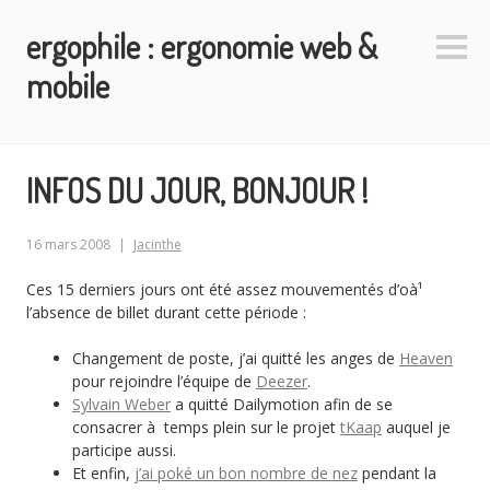
Aller
ergophile : ergonomie web &
au
Colo
contenu
latéra
mobile
principal
INFOS DU JOUR, BONJOUR !
16 mars 2008
Jacinthe
Ces 15 derniers jours ont été assez mouvementés d’oà¹
l’absence de billet durant cette période :
Changement de poste, j’ai quitté les anges de
Heaven
pour rejoindre l’équipe de
Deezer
.
Sylvain Weber
a quitté Dailymotion afin de se
consacrer à temps plein sur le projet
tKaap
auquel je
participe aussi.
Et enfin,
j’ai poké un bon nombre de nez
pendant la