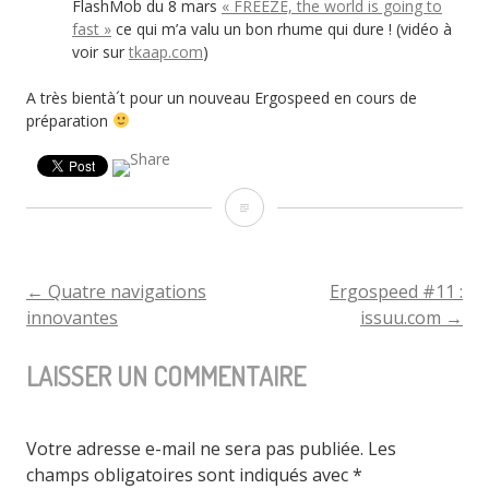
FlashMob du 8 mars
« FREEZE, the world is going to
fast »
ce qui m’a valu un bon rhume qui dure ! (vidéo à
voir sur
tkaap.com
)
A très bientà´t pour un nouveau Ergospeed en cours de
préparation
Infos
du
jour,
←
Quatre navigations
Ergospeed #11 :
NAVIGATION
innovantes
issuu.com
→
bonjour
DE
!
LAISSER UN COMMENTAIRE
L'ARTICLE
Votre adresse e-mail ne sera pas publiée.
Les
champs obligatoires sont indiqués avec
*