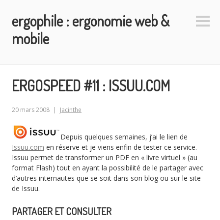
Aller
ergophile : ergonomie web &
au
Colo
contenu
latéra
mobile
principal
ERGOSPEED #11 : ISSUU.COM
20 mars 2008
Jacinthe
Depuis quelques semaines, j’ai le lien de
Issuu.com
en réserve et je viens enfin de tester ce service.
Issuu permet de transformer un PDF en « livre virtuel » (au
format Flash) tout en ayant la possibilité de le partager avec
d’autres internautes que se soit dans son blog ou sur le site
de Issuu.
PARTAGER ET CONSULTER