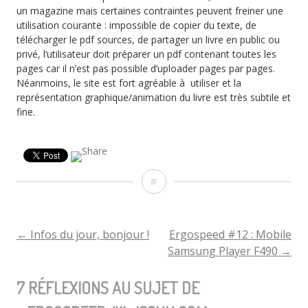
un magazine mais certaines contraintes peuvent freiner une
utilisation courante : impossible de copier du texte, de
télécharger le pdf sources, de partager un livre en public ou
privé, l’utilisateur doit préparer un pdf contenant toutes les
pages car il n’est pas possible d’uploader pages par pages.
Néanmoins, le site est fort agréable à utiliser et la
représentation graphique/animation du livre est très subtile et
fine.
Ergospeed
#11
:
←
Infos du jour, bonjour !
Ergospeed #12 : Mobile
NAVIGATION
Samsung Player F490
→
issuu.com
DE
7 RÉFLEXIONS AU SUJET DE