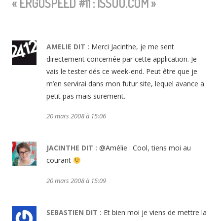
«
ERGOSPEED #11 : ISSUU.COM
»
L'ARTICLE
AMELIE
DIT :
Merci Jacinthe, je me sent
directement concernée par cette application. Je
vais le tester dés ce week-end. Peut être que je
m’en servirai dans mon futur site, lequel avance a
petit pas mais surement.
20 mars 2008 à 15:06
JACINTHE
DIT :
@Amélie : Cool, tiens moi au
courant
20 mars 2008 à 15:09
SEBASTIEN
DIT :
Et bien moi je viens de mettre la