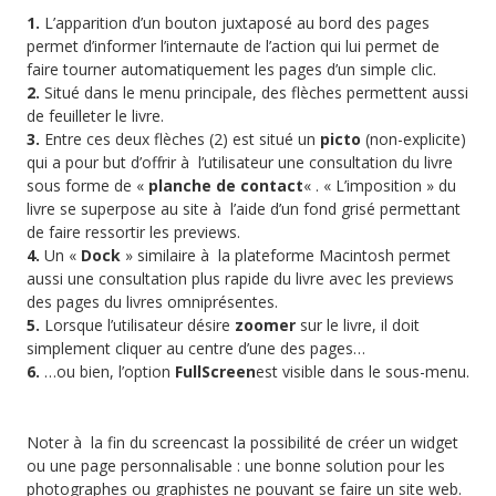
1.
L’apparition d’un bouton juxtaposé au bord des pages
permet d’informer l’internaute de l’action qui lui permet de
faire tourner automatiquement les pages d’un simple clic.
2.
Situé dans le menu principale, des flèches permettent aussi
de feuilleter le livre.
3.
Entre ces deux flèches (2) est situé un
picto
(non-explicite)
qui a pour but d’offrir à l’utilisateur une consultation du livre
sous forme de «
planche de contact
« . « L’imposition » du
livre se superpose au site à l’aide d’un fond grisé permettant
de faire ressortir les previews.
4.
Un «
Dock
» similaire à la plateforme Macintosh permet
aussi une consultation plus rapide du livre avec les previews
des pages du livres omniprésentes.
5.
Lorsque l’utilisateur désire
zoomer
sur le livre, il doit
simplement cliquer au centre d’une des pages…
6.
…ou bien, l’option
FullScreen
est visible dans le sous-menu.
Noter à la fin du screencast la possibilité de créer un widget
ou une page personnalisable : une bonne solution pour les
photographes ou graphistes ne pouvant se faire un site web.