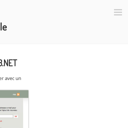
Colo
latéra
le
B.NET
ver avec un