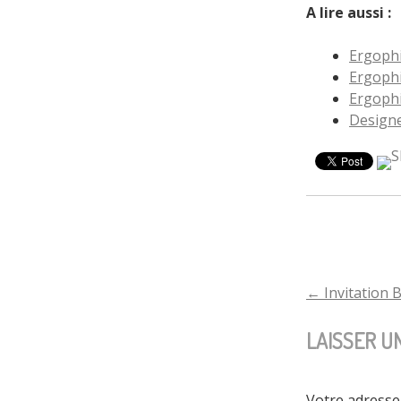
A lire aussi :
Ergophi
Ergophi
Ergophi
Designe
←
Invitation B
NAVIGA
LAISSER U
DE
Votre adresse 