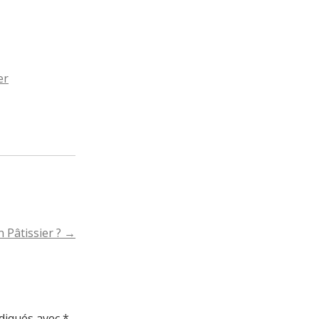
er
n Pâtissier ?
→
ndiqués avec
*