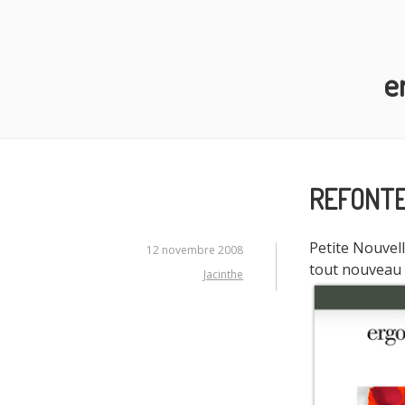
Aller
au
contenu
e
principal
REFONTE
Petite Nouvell
12 novembre 2008
tout nouveau 
Jacinthe