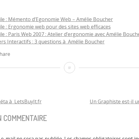
le : Mémento d’Egonomie Web – Amélie Boucher
le : Ergonomie web pour des sites web efficaces
le : Paris Web 2007 : Atelier d’ergonomie avec Amélie Bouch
rs Interactifs : 3 questions à Amélie Boucher
Refonte
du
site
d’Amélie
éta à LetsBuyIt.fr
Un Graphiste est-il u
TION
Boucher
N COMMENTAIRE
:
Ergolab.net
e-mail ne sera pas publiée.
Les champs obligatoires sont i