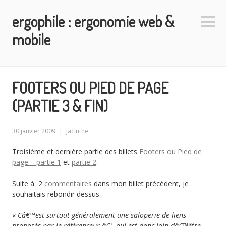
Aller
ergophile : ergonomie web &
au
Colo
contenu
latéra
mobile
principal
FOOTERS OU PIED DE PAGE
(PARTIE 3 & FIN)
30 janvier 2009
Jacinthe
Troisième et dernière partie des billets
Footers ou Pied de
page – partie 1
et
partie 2
.
Suite à 2
commentaires
dans mon billet précédent, je
souhaitais rebondir dessus :
«
Câ€™est surtout généralement une saloperie de liens
proposés par le référenceur â€¦ qui est donc loin dâ€™être