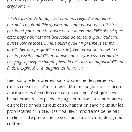
ergonome
. »
«
Cette partie de la page est la moins regardée en temps
normal. Le fait dâ€™y ajouter du contenu qui pourrait être
pertinent pour un internaute perdu demande dâ€™abord que:
cette page nâ€™est pas beaucoup de contenu (pour quâ€™il
puisse voir ce footer), mais aussi quâ€™il prenne le temps
dâ€™aller lire jusquâ€™en basâ€¦ Cela étant dit, il nâ€™est
pas impossible quâ€™on change notre regard sur cet partie
des pages puisque chaque pixel du net cherche aujourdâ€™hui
à être exploité et à augmenter le
ROI
..
»
Bien sûr que le footer est sans doute une dès partie les
moins consultées d’un site web. Mais ne soyons pas réticent
aux nouvelles évolutions de cet espace qui n’est qu’à ses
balbutiements. Les pieds de page intéressent les internautes
ou professionnels curieux et souhaitant en savoir plus sur les
propriétaires d’un site. Dâ€™oà¹ lâ€™importance de ne pas
négliger cette partie que ce soit dans sa structure, design ou
contenu.