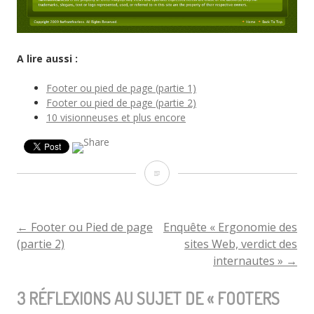
A lire aussi :
Footer ou pied de page (partie 1)
Footer ou pied de page (partie 2)
10 visionneuses et plus encore
Footers
ou
Pied
←
Footer ou Pied de page
Enquête « Ergonomie des
NAVIGATION
(partie 2)
sites Web, verdict des
de
internautes »
→
DE
page
3 RÉFLEXIONS AU SUJET DE «
(partie
FOOTERS
L'ARTICLE