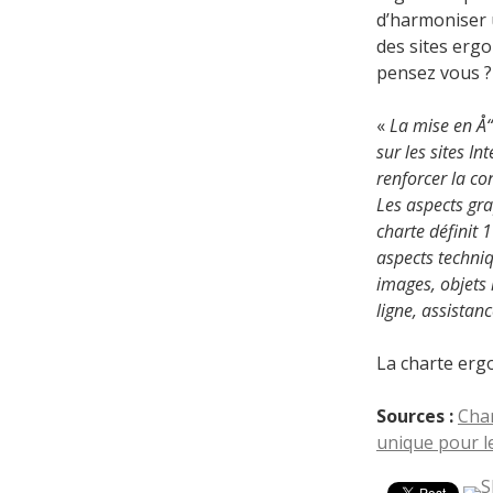
d’harmoniser 
des sites ergo
pensez vous ?
«
La mise en Å
sur les sites I
renforcer la co
Les aspects gra
charte définit 
aspects techniq
images, objets
ligne, assistan
La charte erg
Sources :
Cha
unique pour le