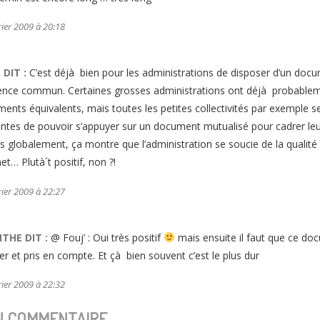
rier 2009 à 20:18
'
DIT :
C’est déjà bien pour les administrations de disposer d’un doc
ence commun. Certaines grosses administrations ont déjà probablem
ents équivalents, mais toutes les petites collectivités par exemple s
ntes de pouvoir s’appuyer sur un document mutualisé pour cadrer leur
is globalement, ça montre que l’administration se soucie de la qualité 
et… Plutà´t positif, non ?!
rier 2009 à 22:27
NTHE
DIT :
@ Fouj’ : Oui très positif
mais ensuite il faut que ce do
ser et pris en compte. Et çà bien souvent c’est le plus dur
rier 2009 à 22:32
N COMMENTAIRE