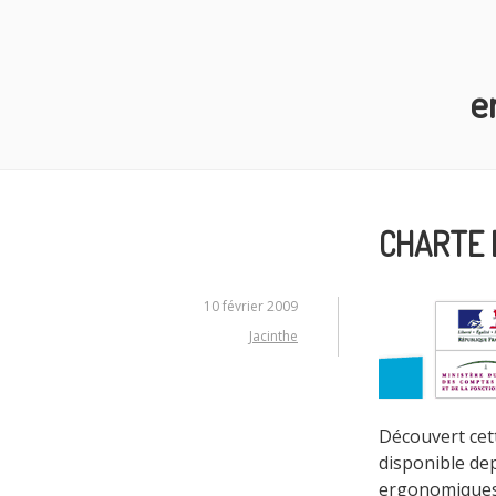
Aller
au
contenu
e
principal
CHARTE 
10 février 2009
Jacinthe
Découvert cet
disponible de
ergonomiques 