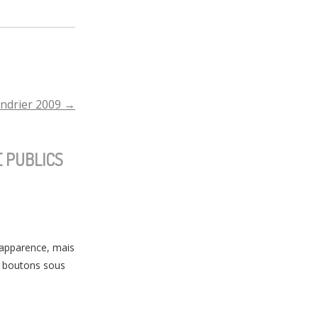
endrier 2009
→
 PUBLICS
 apparence, mais
es boutons sous