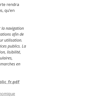
arte rendra
us, qu’en
la navigation
ations afin de
r utilisation.
ices publics. La
, lisibilité,
ulaires,
démarches en
lic_fr.pdf
onomique