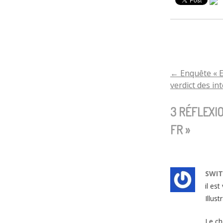
←
Enquête « E
NAVIGA
verdict des in
DE
3 RÉFLEXI
FR
»
L'ARTI
SWI
il es
Illus
Le ch