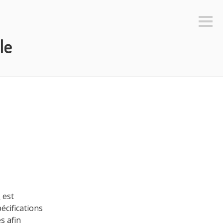
Colo
latéra
le
s
est
écifications
s afin