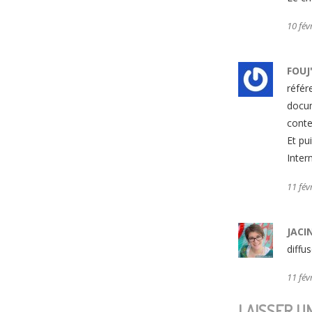
10 fév
FOUJ
référ
docum
conte
Et pu
Intern
11 fév
JACI
diffu
11 fév
LAISSER U