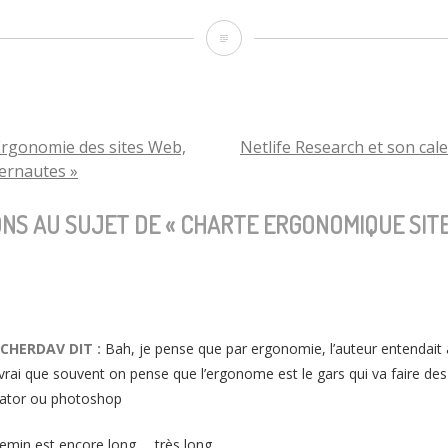
Charte
Ergonomique
Site
Publics
rgonomie des sites Web,
Netlife Research et son cal
TION
ternautes »
FR
ONS AU SUJET DE «
CHARTE ERGONOMIQUE SITE
CLE
TCHERDAV
DIT :
Bah, je pense que par ergonomie, l’auteur entendait
t vrai que souvent on pense que l’ergonome est le gars qui va faire d
trator ou photoshop
emin est encore long … très long