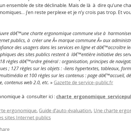
un ensemble de site déclinable. Mais de là à dire qu’une ch
nomiques… j’en reste perplexe et je n’y crois pas trop. Et vo
“uvre dâ€™une charte ergonomique commune vise à harmoniser 
nternet publics, à créer une Â« marque commune Â» aux administr
nfiance des usagers dans les services en ligne et dâ€™accroître leu
phiques des sites publics restent à lâ€™entière initiative des serv
118 règles dâ€™ordre général : organisation, principes de navigation
ues ; 127 règles sur les objets : -liens hypertextes, tableaux, form
 multimédia et 100 règles sur les contenus : page dâ€™accueil, 
ce, contenus web 2.0, etc.
»
Gazette de service-public.fr
onomique à consulter ici :
charte_ergonomique_servicepub
rte ergonomique
,
Guide d’auto-évaluation
,
Une charte erg
s sites Internet publics