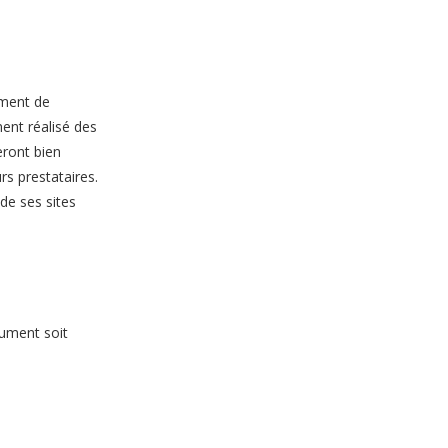
ument de
ent réalisé des
eront bien
s prestataires.
de ses sites
cument soit