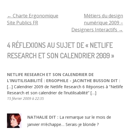
Research
et
←
Charte Ergonomique
Métiers du design
NAVIGATION
Site Publics FR
numérique 2009 –
son
Designers Interactifs
→
DE
calendrier
4 RÉFLEXIONS AU SUJET DE «
2009
NETLIFE
L'ARTICLE
RESEARCH ET SON CALENDRIER 2009
»
NETLIFE RESEARCH ET SON CALENDRIER DE
L’INUTILISABILITÉ : ERGOPHILE - JACINTHE BUSSON
DIT :
[…] Calendrier 2009 de Netlife Research 6 Réponses à “Netlife
Research et son calendrier de l’inutilisabilité” […]
15 février 2009 à 22:35
NATHALIE
DIT :
La remarque sur le mois de
janvier m’échappe… Serais-je blonde ?