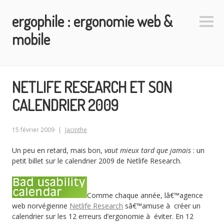
Aller
ergophile : ergonomie web &
au
Colo
contenu
latéra
mobile
principal
NETLIFE RESEARCH ET SON
CALENDRIER 2009
15 février 2009
Jacinthe
Un peu en retard, mais bon,
vaut mieux tard que jamais
: un
petit billet sur le calendrier 2009 de Netlife Research.
Comme chaque année, lâ€™agence
web norvégienne
Netlife Research
sâ€™amuse à créer un
calendrier sur les 12 erreurs d’ergonomie à éviter. En 12