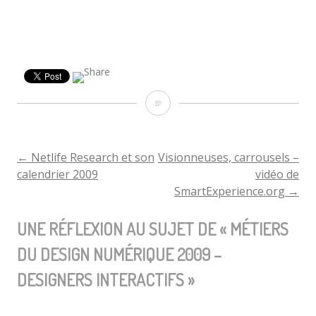
Métiers
du
design
←
Netlife Research et son
Visionneuses, carrousels –
NAVIGATION
calendrier 2009
vidéo de
numérique
SmartExperience.org
→
DE
2009
UNE RÉFLEXION AU SUJET DE «
–
MÉTIERS
L'ARTICLE
Designers
DU DESIGN NUMÉRIQUE 2009 –
Interactifs
DESIGNERS INTERACTIFS
»