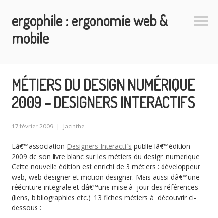
Aller
ergophile : ergonomie web &
au
Colo
contenu
latéra
mobile
principal
MÉTIERS DU DESIGN NUMÉRIQUE
2009 – DESIGNERS INTERACTIFS
17 février 2009
Jacinthe
Lâ€™association
Designers Interactifs
publie lâ€™édition
2009 de son livre blanc sur les métiers du design numérique.
Cette nouvelle édition est enrichi de 3 métiers : développeur
web, web designer et motion designer. Mais aussi dâ€™une
réécriture intégrale et dâ€™une mise à jour des références
(liens, bibliographies etc.). 13 fiches métiers à découvrir ci-
dessous :