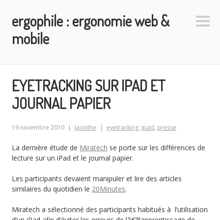
Aller
ergophile : ergonomie web &
au
Colo
contenu
latéra
mobile
principal
EYETRACKING SUR IPAD ET
JOURNAL PAPIER
19 novembre 2010
Jacinthe
eyetracking
,
ipad
,
presse
La dernière étude de
Miratech
se porte sur les différences de
lecture sur un iPad et le journal papier.
Les participants devaient manipuler et lire des articles
similaires du quotidien le
20Minutes
.
Miratech a sélectionné des participants habitués à l’utilisation
d’un iPad afin d’éviter les erreurs de lâ€™apprentissage de