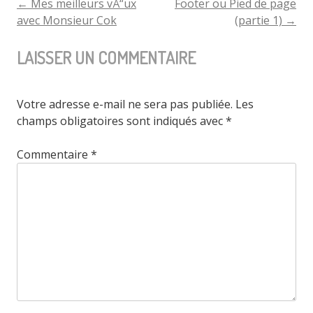
←
Mes meilleurs vÅ“ux
Footer ou Pied de page
NAVIGATION
avec Monsieur Cok
(partie 1)
→
DE
LAISSER UN COMMENTAIRE
L'ARTICLE
Votre adresse e-mail ne sera pas publiée.
Les
champs obligatoires sont indiqués avec
*
Commentaire
*