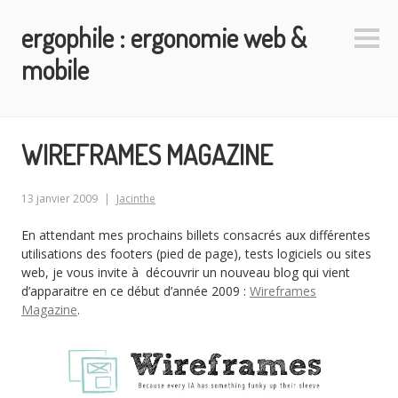
Aller
ergophile : ergonomie web &
au
Colo
contenu
latéra
mobile
principal
WIREFRAMES MAGAZINE
13 janvier 2009
Jacinthe
En attendant mes prochains billets consacrés aux différentes
utilisations des footers (pied de page), tests logiciels ou sites
web, je vous invite à découvrir un nouveau blog qui vient
d’apparaitre en ce début d’année 2009 :
Wireframes
Magazine
.