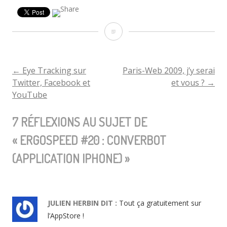
Ergospeed
#20
:
←
Eye Tracking sur
Paris-Web 2009, j’y serai
NAVIGATION
Twitter, Facebook et
et vous ?
→
Converbot
YouTube
DE
(application
7 RÉFLEXIONS AU SUJET DE
iPhone)
L'ARTICLE
«
ERGOSPEED #20 : CONVERBOT
(APPLICATION IPHONE)
»
JULIEN HERBIN
DIT :
Tout ça gratuitement sur
l’AppStore !