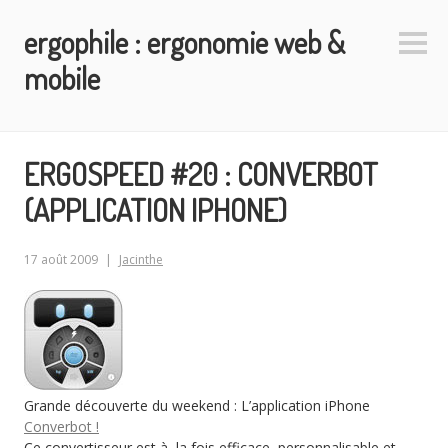
Aller
ergophile : ergonomie web &
au
Colo
contenu
latéra
mobile
principal
ERGOSPEED #20 : CONVERBOT
(APPLICATION IPHONE)
17 août 2009
Jacinthe
Grande découverte du weekend : L’application iPhone
Converbot !
Ce convertisseur est à la fois efficace, personnalisable et